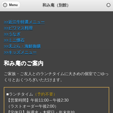
和み庵（別館）
Menu
>>近江牛特選メニュー
>>ビワマス料理
>>うなぎ
>>ミニ懐石
>>天ぷら・海鮮御膳
>>キッズメニュー
和み庵のご案内
ご家族・ご友人とのランチタイムに大きめの個室でごゆっ
くりとおくつろぎいただけます。
■ランチタイム
（予約不要）
【営業時間】午前11:00～午後2:30
（ラストオーダー午後2:00）
【定休日】毎週水・木曜日・年末年始