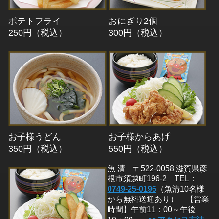
ポテトフライ
おにぎり2個
250円（税込）
300円（税込）
お子様うどん
お子様からあげ
350円（税込）
550円（税込）
魚 清 〒522-0058 滋賀県彦
根市須越町196-2 TEL：
0749-25-0196
（魚清10名様
から無料送迎あり） 【営業
時間】午前11：00～午後