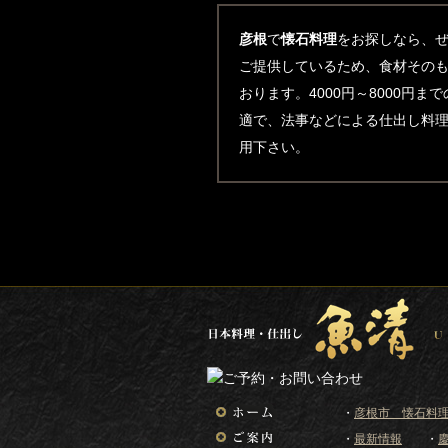
彦根
で
懐石料理
をお探しなら、
ご提供しているため、食材その
おります。4000円～8000円
適で、法事などによる仕出し料
用下さい。
・
彦根市 懐石料理
・
最新情報
・