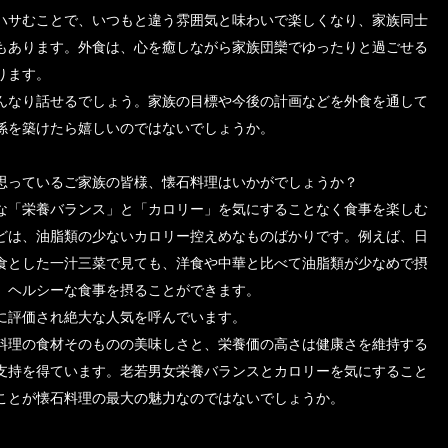
ハサむことで、いつもと違う雰囲気と味わいで楽しくなり、家族同士
もあります。外食は、心を癒しながら家族団欒でゆったりと過ごせる
ります。
んなり話せるでしょう。家族の目標や今後の計画などを外食を通して
係を築けたら嬉しいのではないでしょうか。
思っているご家族の皆様、懐石料理はいかがでしょうか？
な「栄養バランス」と「カロリー」を気にすることなく食事を楽しむ
どは、油脂類の少ないカロリー控えめなものばかりです。例えば、日
食とした一汁三菜で見ても、洋食や中華と比べて油脂類が少なめで摂
、ヘルシーな食事を摂ることができます。
に評価され絶大な人気を呼んでいます。
料理の食材そのものの美味しさと、栄養価の高さは健康さを維持する
支持を得ています。老若男女栄養バランスとカロリーを気にすること
ことが懐石料理の最大の魅力なのではないでしょうか。